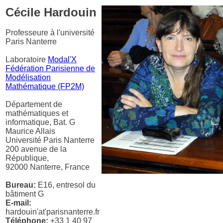
Cécile Hardouin
Professeure à l'université
Paris Nanterre
Laboratoire
Modal'X
Fédération Parisienne de
Modélisation
Mathématique (FP2M)
Département de
mathématiques et
informatique, Bat. G
Maurice Allais
Université Paris Nanterre
200 avenue de la
République,
92000 Nanterre, France
Bureau:
E16, entresol du
bâtiment G
E-mail:
hardouin'at'parisnanterre.fr
Téléphone:
+33 1 40 97