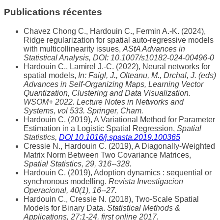
Publications récentes
Chavez Chong C., Hardouin C., Fermin A.-K. (2024),
Ridge regularization for spatial auto-regressive models
with multicollinearity issues,
AStA Advances in
Statistical Analysis, DOI: 10.1007/s10182-024-00496-0
Hardouin C., Lamirel J.-C. (2022), Neural networks for
spatial models,
In: Faigl, J., Olteanu, M., Drchal, J. (eds)
Advances in Self-Organizing Maps, Learning Vector
Quantization, Clustering and Data Visualization.
WSOM+ 2022. Lecture Notes in Networks and
Systems, vol 533. Springer, Cham.
Hardouin C. (2019), A Variational Method for Parameter
Estimation in a Logistic Spatial Regression,
Spatial
Statistics,
DOI 10.1016/j.spasta.2019.100365
Cressie N., Hardouin C. (2019), A Diagonally-Weighted
Matrix Norm Between Two Covariance Matrices,
Spatial Statistics, 29, 316--328.
Hardouin C. (2019), Adoption dynamics : sequential or
synchronous modelling.
Revista Investigacion
Operacional, 40(1), 16--27.
Hardouin C., Cressie N. (2018), Two-Scale Spatial
Models for Binary Data.
Statistical Methods &
Applications, 27:1-24, first online 2017.